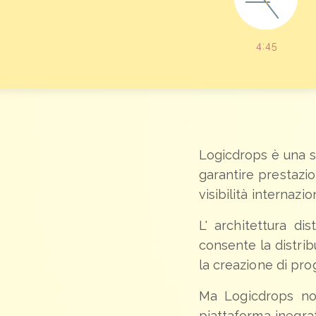
4:
45
Logicdrops è una su
garantire prestazio
visibilità internazio
L' architettura di
consente la distrib
la creazione di pro
Ma Logicdrops non
piattaforma inegrat