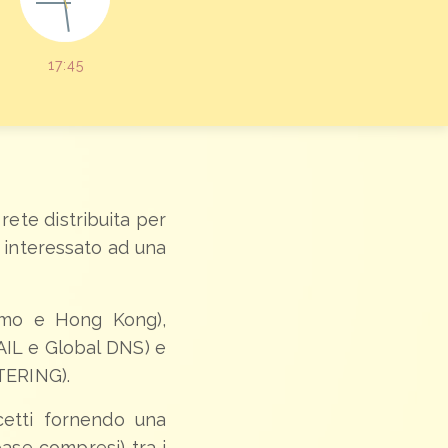
17:
45
rete distribuita per
a interessato ad una
rgamo e Hong Kong),
MAIL e Global DNS) e
STERING).
cetti fornendo una
base compresi) tra i