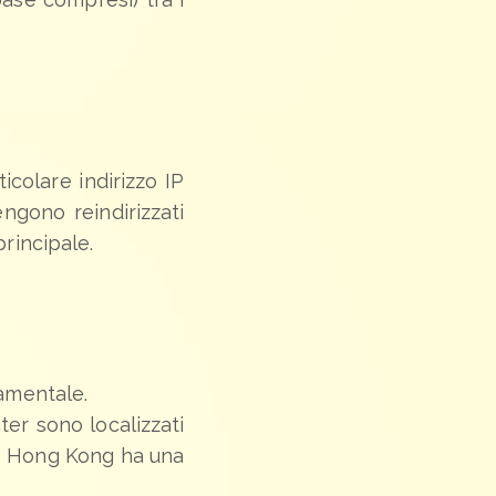
colare indirizzo IP
engono reindirizzati
principale.
damentale.
ter sono localizzati
re Hong Kong ha una