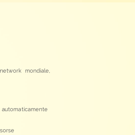
 network mondiale,
no automaticamente
isorse