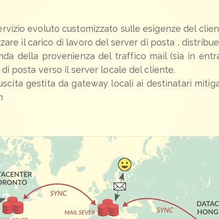
rvizio evoluto customizzato sulle esigenze del clien
are il carico di lavoro del server di posta , distribu
da della provenienza del traffico mail (sia in entra
di posta verso il server locale del cliente.
uscita gestita da gateway locali ai destinatari mitiga
m