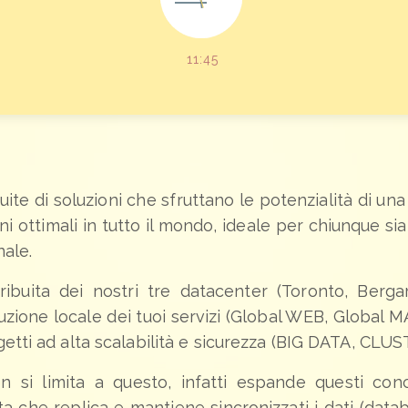
11:
45
ite di soluzioni che sfruttano le potenzialità di una 
ni ottimali in tutto il mondo, ideale per chiunque si
nale.
stribuita dei nostri tre datacenter (Toronto, Be
uzione locale dei tuoi servizi (Global WEB, Global 
getti ad alta scalabilità e sicurezza (BIG DATA, CLU
 si limita a questo, infatti espande questi con
a che replica e mantiene sincronizzati i dati (data